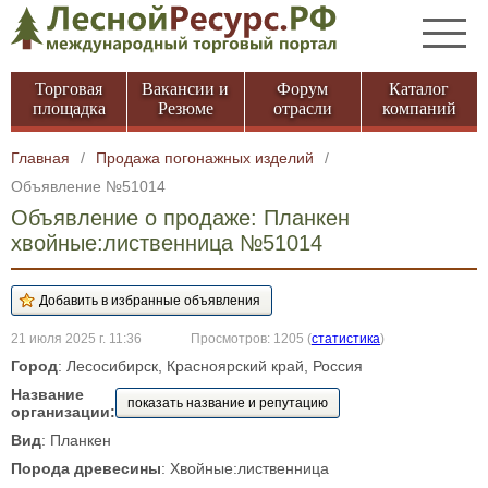
Торговая
Вакансии и
Форум
Каталог
площадка
Резюме
отрасли
компаний
Главная
/
Продажа погонажных изделий
/
Объявление №51014
Объявление о продаже: Планкен
хвойные:лиственница №51014
21 июля 2025 г. 11:36
Просмотров: 1205
(
статистика
)
Город
: Лесосибирск, Красноярский край, Россия
Название
показать название и репутацию
организации:
Вид
: Планкен
Порода древесины
: Хвойные:лиственница