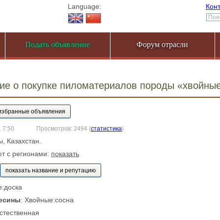
Language:
Кон
Подать объявление
Форум отрасли
ие о покупке пиломатериалов породы «хвойны
. 7:50
Просмотров: 2494
(
статистика
)
ы, Казахстан.
ют с регионами:
показать
показать название и репутацию
е:доска
есины
: Хвойные:сосна
Естественная