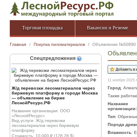
Торговая площадка
Вакансии и Резюме
Главная
/
Покупка пиломатериалов
/
Объявление №50890
Объявлен
Спецпредложения
11 ноября 2025 г
Город
: Алмат
Ж/д перевозки лесоматериалов через
биржевую платформу в городе Москва
Также работа
— объявление на бирже
ЛеснойРесурс.РФ
Название
организации:
Название организации: ООО
«ЛеснойРесурс»
Тип
: Обрезны
Вид услуги: Ж/д перевозки
Порода древ
лесоматериалов через биржевую
платформу
Влажность
: 
Стоимость: 10 000 ₽ (128.28 $)