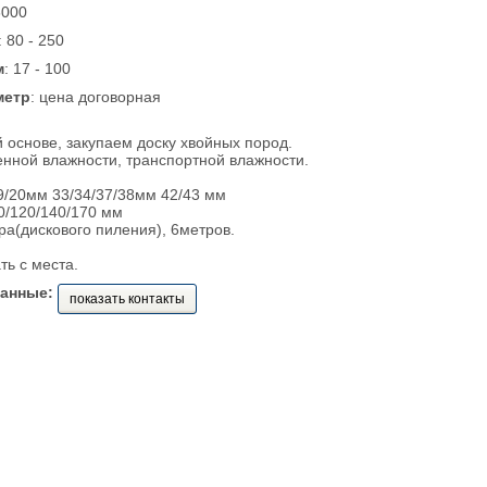
6000
: 80 - 250
м
: 17 - 100
метр
: цена договорная
 основе, закупаем доску хвойных пород.
енной влажности, транспортной влажности.
9/20мм 33/34/37/38мм 42/43 мм
0/120/140/170 мм
ра(дискового пиления), 6метров.
ь с места.
данные:
показать контакты