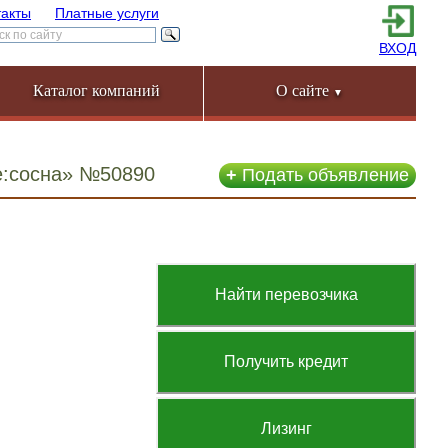
такты
Платные услуги
ВХОД
Каталог компаний
О сайте
▼
е:сосна» №50890
+
Подать объявление
Найти перевозчика
Получить кредит
Лизинг