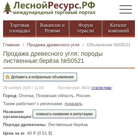
Торговая
Вакансии и
Форум
Каталог
площадка
Резюме
отрасли
компаний
Главная
/
Продажа древесного угля
/
Объявление №50521
Продажа древесного угля: породы
лиственные:берёза №50521
28 ноября 2025 г. 11:03
Просмотров: 3603
(
статистика
)
Город
: Опочка, Псковская область, Россия.
Также работают с регионами:
показать
Название
показать название и репутацию
организации:
Порода древесины
: Лиственные:берёза
Цена за кг
: 40 ₽ (0.51 $)