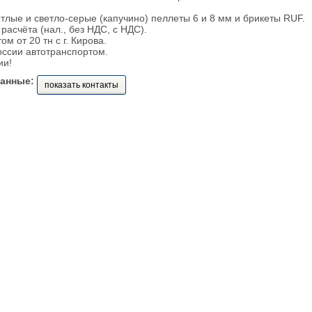
етлые и светло-серые (капучино) пеллеты 6 и 8 мм и брикеты RUF.
асчёта (нал., без НДС, с НДС).
м от 20 тн с г. Кирова.
оссии автотранспортом.
ии!
данные:
показать контакты