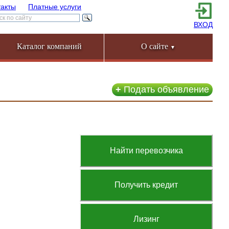
такты
Платные услуги
ВХОД
Каталог компаний
О сайте
▼
+
Подать объявление
Найти перевозчика
Получить кредит
Лизинг