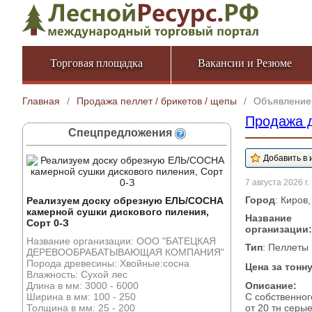
Торговая площадка
Вакансии и Резюме
Главная
/
Продажа пеллет / брикетов / щепы
/
Объявление
Продажа д
Спецпредложения
7 августа 2026 г.
Город
: Киров
Реализуем доску обрезную ЕЛЬ/СОСНА
камерной сушки дискового пиления,
Название
Сорт 0-З
организации:
Название организации: ООО "БАТЕЦКАЯ
Тип
: Пеллеты
ДЕРЕВООБРАБАТЫВАЮЩАЯ КОМПАНИЯ"
Порода древесины: Хвойные:сосна
Цена за тонн
Влажность: Сухой лес
Длина в мм: 3000 - 6000
Описание:
Ширина в мм: 100 - 250
С собственно
Толщина в мм: 25 - 200
от 20 тн серые