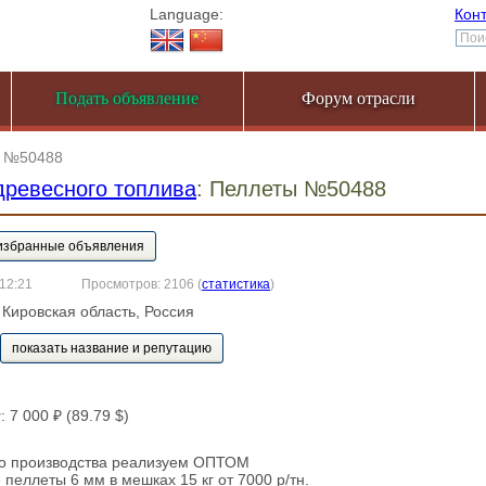
Language:
Кон
Подать объявление
Форум отрасли
 №50488
ревесного топлива
: Пеллеты №50488
 12:21
Просмотров: 2106
(
статистика
)
, Кировская область, Россия
показать название и репутацию
у
: 7 000 ₽ (89.79 $)
го производства реализуем ОПТОМ
 пеллеты 6 мм в мешках 15 кг от 7000 р/тн.