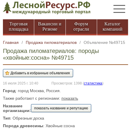
Торговая
Вакансии и
Форум
Каталог
площадка
Резюме
отрасли
компаний
Главная
/
Продажа пиломатериалов
/
Объявление №49715
Продажа пиломатериалов: породы
«хвойные:сосна» №49715
16 июля 2025 г. 10:40
Просмотров: 1398
(
статистика
)
Город
: город Москва, Россия.
Также работают с регионами:
показать
Название
показать название и репутацию
организации:
Тип
: Обрезные:доска
Порода древесины
: Хвойные:сосна