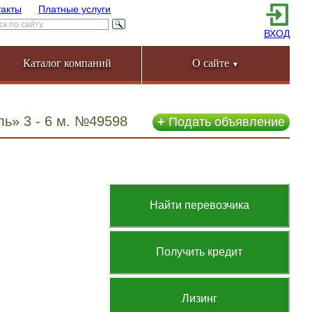
такты
Платные услуги
ВХОД
Каталог компаний
О сайте
▼
ь» 3 - 6 м. №49598
+
Подать объявление
Найти перевозчика
Получить кредит
Лизинг