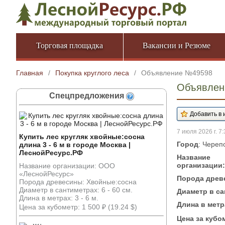
Торговая площадка
Вакансии и Резюме
Главная
/
Покупка круглого леса
/
Объявление №49598
Объявлени
Спецпредложения
7 июля 2026 г. 7:
Купить лес кругляк хвойные:сосна
Город
: Череп
длина 3 - 6 м в городе Москва |
ЛеснойРесурс.РФ
Название
организации:
Название организации: ООО
«ЛеснойРесурс»
Порода древ
Порода древесины: Хвойные:сосна
Диаметр в сантиметрах: 6 - 60 см.
Диаметр в са
Длина в метрах: 3 - 6 м.
Длина в метр
Цена за кубометр: 1 500 ₽ (19.24 $)
Цена за кубо