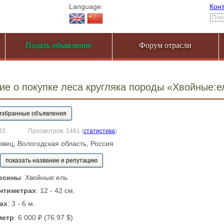
Language:
Кон
Подать объявление
Форум отрасли
е о покупке леса кругляка породы «Хвойные:ел
33
Просмотров: 1461
(
статистика
)
овец, Вологодская область, Россия
показать название и репутацию
есины
: Хвойные:ель
нтиметрах
: 12 - 42 см.
ах
: 3 - 6 м.
метр
: 6 000 ₽ (76.97 $)