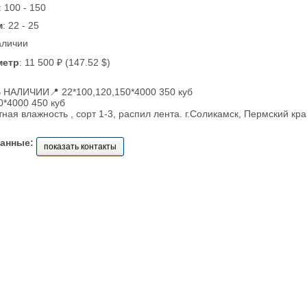
: 100 - 150
м
: 22 - 25
аличии
метр
: 11 500 ₽ (147.52 $)
НАЛИЧИИ📍 22*100,120,150*4000 350 куб
0*4000 450 куб
тная влажность , сорт 1-3, распил лента. г.Соликамск, Пермский кр
данные:
показать контакты