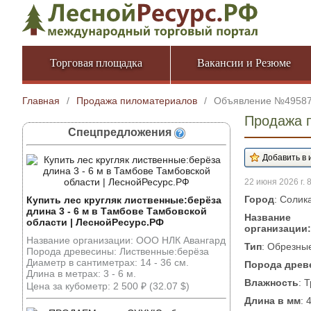
Торговая площадка
Вакансии и Резюме
Главная
/
Продажа пиломатериалов
/
Объявление №4958
Продажа 
Спецпредложения
22 июня 2026 г. 
Город
: Солик
Купить лес кругляк лиственные:берёза
длина 3 - 6 м в Тамбове Тамбовской
Название
области | ЛеснойРесурс.РФ
организации:
Название организации: ООО НЛК Авангард
Тип
: Обрезны
Порода древесины: Лиственные:берёза
Диаметр в сантиметрах: 14 - 36 см.
Порода древ
Длина в метрах: 3 - 6 м.
Влажность
: 
Цена за кубометр: 2 500 ₽ (32.07 $)
Длина в мм
: 