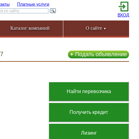
такты
Платные услуги
ВХОД
Каталог компаний
О сайте
▼
87
+
Подать объявление
Найти перевозчика
Получить кредит
Лизинг