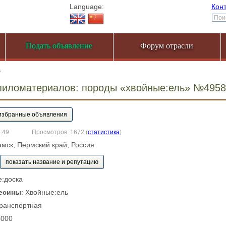
Language:
Кон
Подать объявление
Форум отрасли
7
пиломатериалов: породы «хвойные:ель» №495
8:49
Просмотров: 1672
(
статистика
)
амск, Пермский край, Россия
показать название и репутацию
е:доска
есины
: Хвойные:ель
Транспортная
4000