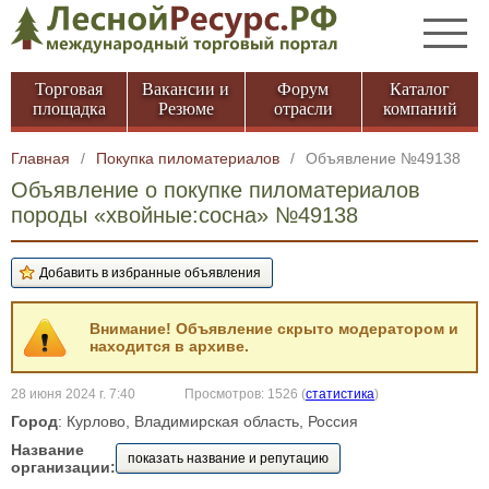
Торговая
Вакансии и
Форум
Каталог
площадка
Резюме
отрасли
компаний
Главная
/
Покупка пиломатериалов
/
Объявление №49138
Объявление о покупке пиломатериалов
породы «хвойные:сосна» №49138
Внимание! Объявление скрыто модератором и
находится в архиве.
28 июня 2024 г. 7:40
Просмотров: 1526
(
статистика
)
Город
: Курлово, Владимирская область, Россия
Название
показать название и репутацию
организации: