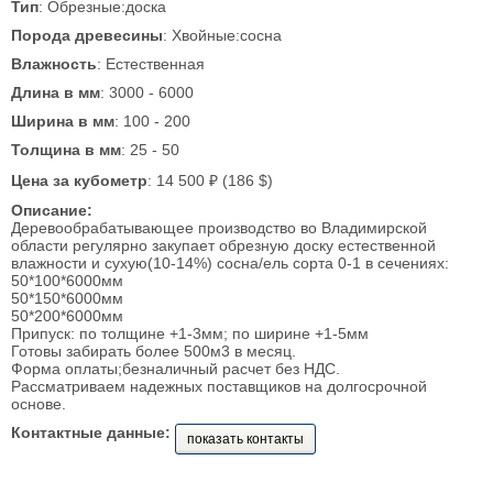
Тип
: Обрезные:доска
Порода древесины
: Хвойные:сосна
Влажность
: Естественная
Длина в мм
: 3000 - 6000
Ширина в мм
: 100 - 200
Толщина в мм
: 25 - 50
Цена за кубометр
: 14 500 ₽ (186 $)
Описание:
Деревообрабатывающее производство во Владимирской
области регулярно закупает обрезную доску естественной
влажности и сухую(10-14%) сосна/ель сорта 0-1 в сечениях:
50*100*6000мм
50*150*6000мм
50*200*6000мм
Припуск: по толщине +1-3мм; по ширине +1-5мм
Готовы забирать более 500м3 в месяц.
Форма оплаты;безналичный расчет без НДС.
Рассматриваем надежных поставщиков на долгосрочной
основе.
Контактные данные:
показать контакты