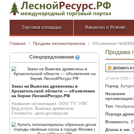
Торговая площадка
Вакансии и Резюме
Главная
/
Продажа пиломатериалов
/
Объявление №4848
Продажа 
Спецпредложения
14 июля 2026 г. 
Город
: Бутур
Заказ на Вывозка древесины в
Архангельской области — объявление
Название
на бирже ЛеснойРесурс.РФ
организации:
Название организации: ООО "ГК "УЛК"
Тип
: Необрез
Вид услуги: Вывозка древесины
Стоимость: цена договорная
Порода древ
Влажность
: 
Длина в мм
: 