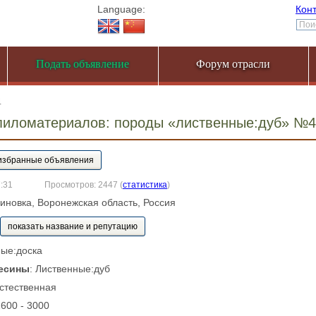
Language:
Кон
Подать объявление
Форум отрасли
4
пиломатериалов: породы «лиственные:дуб» №
7:31
Просмотров: 2447
(
статистика
)
линовка, Воронежская область, Россия
показать название и репутацию
ные:доска
есины
: Лиственные:дуб
Естественная
2600 - 3000