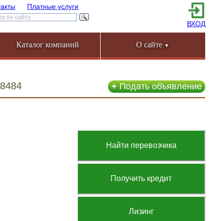
такты
Платные услуги
ВХОД
Каталог компаний
О сайте
▼
48484
+
Подать объявление
Найти перевозчика
Получить кредит
Лизинг