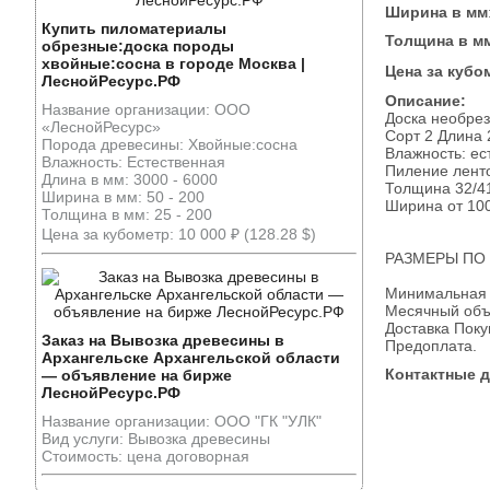
Ширина в мм
Купить пиломатериалы
Толщина в м
обрезные:доска породы
хвойные:сосна в городе Москва |
Цена за кубо
ЛеснойРесурс.РФ
Описание:
Название организации: ООО
Доска необрез
«ЛеснойРесурс»
Сорт 2 Длина 
Порода древесины: Хвойные:сосна
Влажность: е
Влажность: Естественная
Пиление лент
Длина в мм: 3000 - 6000
Толщина 32/4
Ширина в мм: 50 - 200
Ширина от 10
Толщина в мм: 25 - 200
Цена за кубометр: 10 000 ₽ (128.28 $)
РАЗМЕРЫ ПО
Минимальная о
Месячный объ
Доставка Поку
Заказ на Вывозка древесины в
Предоплата.
Архангельске Архангельской области
Контактные 
— объявление на бирже
ЛеснойРесурс.РФ
Название организации: ООО "ГК "УЛК"
Вид услуги: Вывозка древесины
Стоимость: цена договорная