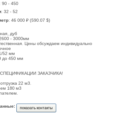
: 90 - 450
м
: 32 - 52
метр
: 46 000 ₽ (590.07 $)
ная, дуб
2600 - 3000мм
стественная. Цены обсуждаем индивидуально
очное
1/52 мм
0 до 450 мм
 СПЕЦИФИКАЦИИ ЗАКАЗЧИКА!
тгрузка 22 м3.
ем 180 м3
пателем.
данные:
показать контакты