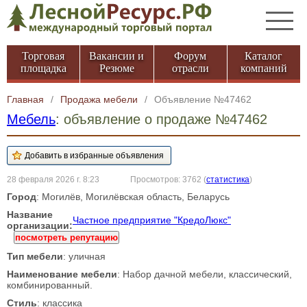
Торговая
Вакансии и
Форум
Каталог
площадка
Резюме
отрасли
компаний
Главная
/
Продажа мебели
/
Объявление №47462
Мебель
: объявление о продаже №47462
28 февраля 2026 г. 8:23
Просмотров: 3762
(
статистика
)
Город
: Могилёв, Могилёвская область, Беларусь
Название
Частное предприятие "КредоЛюкс"
организации:
посмотреть репутацию
Тип мебели
: уличная
Наименование мебели
: Набор дачной мебели, классический,
комбинированный.
Стиль
: классика