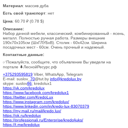
Материал
: массив дуба
Есть свой транспорт
: нет
Цена
: 60.70 ₽ (0.78 $)
Описание:
Набор дачной мебели, классический, комбинированный - ясень,
металл. Полностью ручная работа. Размеры внешние
190х70х105см (ШхГЛУБхВ). Столик - 60х42см. Ширина
посадочных мест - 60см. Очень прочный и надежный.
Контактные данные:
✅Пожалуйста, сообщите, что объявление Вы увидели на
портале 🌲ЛеснойРесурс.рф
+375293595819
Viber, WhatsApp, Telegram
E-mail: suslov_
70
@tut.by
info@kredolux.by
skype: suslov
86
; kredolux1
https://vk.com/kredolux
https://www.facebook.com/kredolux1
https://twitter.com/KredoLux
https://www.instagram.com/kredolux/
https://www.linkedin.com/in/kredo-lux-
83070379
https://my.mail.ru/mail/kredo.lux/
https://ok.ru/kredolux
https://professionali.ru/Enterprise/kredoljuks/
https://t.me/kredolux