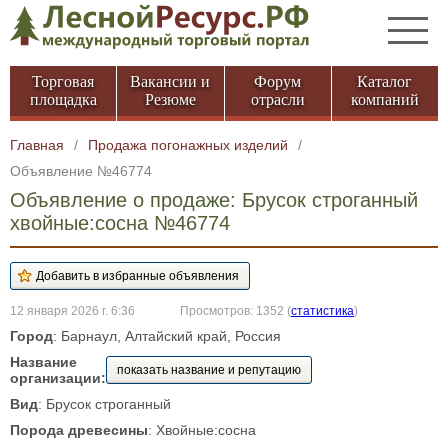
Торговая
Вакансии и
Форум
Каталог
площадка
Резюме
отрасли
компаний
Главная
/
Продажа погонажных изделий
/
Объявление №46774
Объявление о продаже: Брусок строганный
хвойные:сосна №46774
12 января 2026 г. 6:36
Просмотров: 1352
(
статистика
)
Город
: Барнаул, Алтайский край, Россия
Название
показать название и репутацию
организации:
Вид
: Брусок строганный
Порода древесины
: Хвойные:сосна