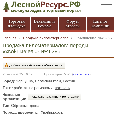
Торговая
Вакансии и
Форум
Каталог
площадка
Резюме
отрасли
компаний
Главная
/
Продажа пиломатериалов
/
Объявление №46286
Продажа пиломатериалов: породы
«хвойные:ель» №46286
25 июля 2025 г. 9:49
Просмотров: 5525
(
статистика
)
Город
: Чернушка, Пермский край, Россия.
Также работают с регионами:
показать
Название
показать название и репутацию
организации:
Тип
: Обрезные:доска
Порода древесины
: Хвойные:ель