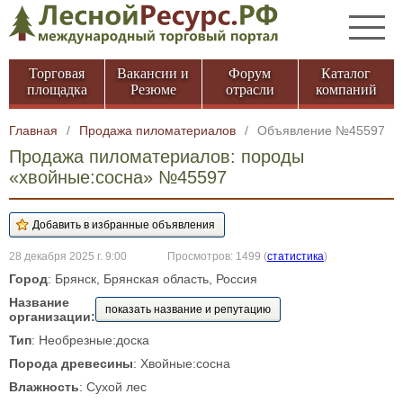
Торговая
Вакансии и
Форум
Каталог
площадка
Резюме
отрасли
компаний
Главная
/
Продажа пиломатериалов
/
Объявление №45597
Продажа пиломатериалов: породы
«хвойные:сосна» №45597
28 декабря 2025 г. 9:00
Просмотров: 1499
(
статистика
)
Город
: Брянск, Брянская область, Россия
Название
показать название и репутацию
организации:
Тип
: Необрезные:доска
Порода древесины
: Хвойные:сосна
Влажность
: Сухой лес