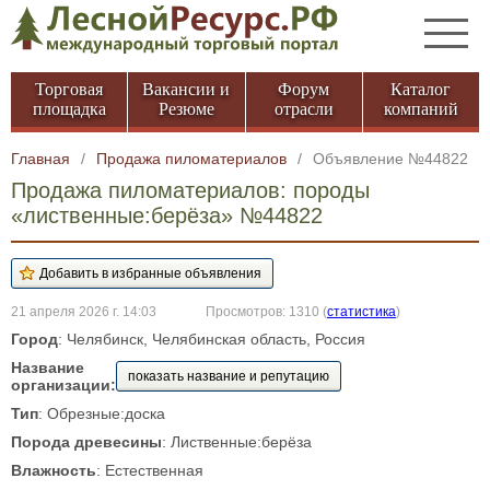
Торговая
Вакансии и
Форум
Каталог
площадка
Резюме
отрасли
компаний
Главная
/
Продажа пиломатериалов
/
Объявление №44822
Продажа пиломатериалов: породы
«лиственные:берёза» №44822
21 апреля 2026 г. 14:03
Просмотров: 1310
(
статистика
)
Город
: Челябинск, Челябинская область, Россия
Название
показать название и репутацию
организации:
Тип
: Обрезные:доска
Порода древесины
: Лиственные:берёза
Влажность
: Естественная