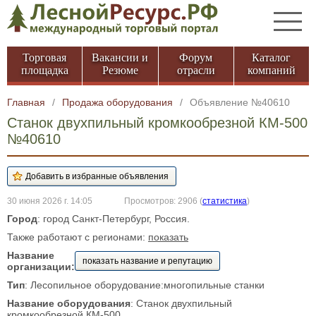
Торговая
Вакансии и
Форум
Каталог
площадка
Резюме
отрасли
компаний
Главная
/
Продажа оборудования
/
Объявление №40610
Станок двухпильный кромкообрезной КМ-500
№40610
30 июня 2026 г. 14:05
Просмотров: 2906
(
статистика
)
Город
: город Санкт-Петербург, Россия.
Также работают с регионами:
показать
Название
показать название и репутацию
организации:
Тип
: Лесопильное оборудование:многопильные станки
Название оборудования
: Станок двухпильный
кромкообрезной КМ-500