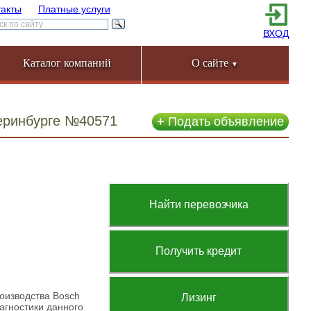
такты
Платные услуги
ВХОД
Каталог компаний
О сайте
▼
теринбурге №40571
+
Подать объявление
Найти перевозчика
Получить кредит
оизводства Bosch
Лизинг
агностики данного