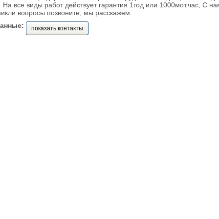
 На все виды работ действует гарантия 1год или 1000мот.час, С н
никли вопросы позвоните, мы расскажем.
данные:
показать контакты