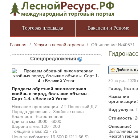
Торговая площадка
Вакансии и Резюме
Главная
/
Услуги в лесной отрасли
/
Объявление №40571
Гидронасо
Спецпредложения
30 августа 2025 г
Город
: Екате
Продаем обрезной пиломатериал
хвойных пород, большие объемы.
Название
Сорт 1-4. г.Великий Устюг
организации:
Название организации: ИП Поповский Д.И.
Вид услуги
: 
Порода древесины: Хвойные:сосна
Влажность: Естественная
Стоимость
: 
Длина в мм: 3000 - 6000
Ширина в мм: 100 - 200
Описание:
Толщина в мм: 22 - 75
Выполняем ре
Rexroth герма
Цена за кубометр: 16 500 ₽ (211.66 $)