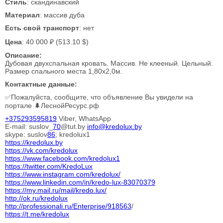
Стиль
: скандинавский
Материал
: массив дуба
Есть свой транспорт
: нет
Цена
: 40 000 ₽ (513.10 $)
Описание:
Дубовая двухспальная кровать. Массив. Не клееный. Цельный.
Размер спального места 1,80х2,0м.
Контактные данные:
✅Пожалуйста, сообщите, что объявление Вы увидели на
портале 🌲ЛеснойРесурс.рф
+375293595819
Viber, WhatsApp
E-mail: suslov_
70
@tut.by
info@kredolux.by
skype: suslov
86
; kredolux1
https://kredolux.by
https://vk.com/kredolux
https://www.facebook.com/kredolux1
https://twitter.com/KredoLux
https://www.instagram.com/kredolux/
https://www.linkedin.com/in/kredo-lux-
83070379
https://my.mail.ru/mail/kredo.lux/
http://ok.ru/kredolux
http://professionali.ru/Enterprise/
918563
/
https://t.me/kredolux