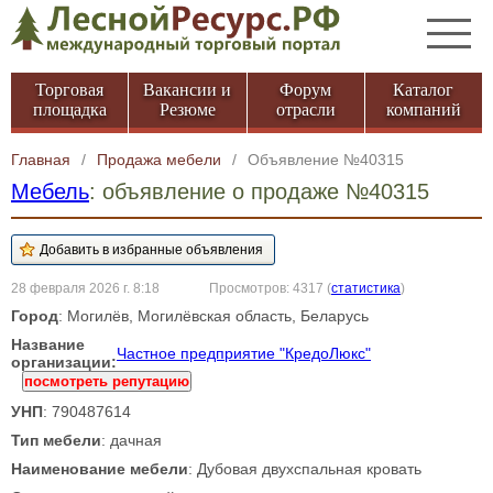
Торговая
Вакансии и
Форум
Каталог
площадка
Резюме
отрасли
компаний
Главная
/
Продажа мебели
/
Объявление №40315
Мебель
: объявление о продаже №40315
28 февраля 2026 г. 8:18
Просмотров: 4317
(
статистика
)
Город
: Могилёв, Могилёвская область, Беларусь
Название
Частное предприятие "КредоЛюкс"
организации:
посмотреть репутацию
УНП
: 790487614
Тип мебели
: дачная
Наименование мебели
: Дубовая двухспальная кровать