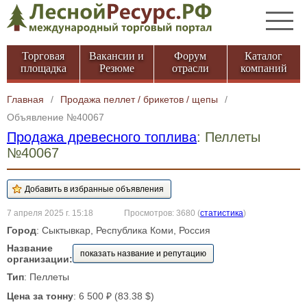
Торговая
Вакансии и
Форум
Каталог
площадка
Резюме
отрасли
компаний
Главная
/
Продажа пеллет / брикетов / щепы
/
Объявление №40067
Продажа древесного топлива
: Пеллеты
№40067
7 апреля 2025 г. 15:18
Просмотров: 3680
(
статистика
)
Город
: Сыктывкар, Республика Коми, Россия
Название
показать название и репутацию
организации:
Тип
: Пеллеты
Цена за тонну
: 6 500 ₽ (83.38 $)