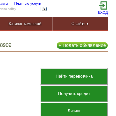
такты
Платные услуги
ВХОД
Каталог компаний
О сайте
▼
28909
+
Подать объявление
Найти перевозчика
Получить кредит
Лизинг