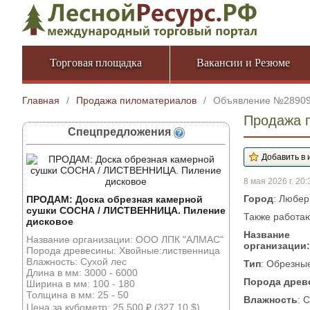
Торговая площадка
Вакансии и Резюме
Главная
/
Продажа пиломатериалов
/
Объявление №2890
Продажа 
Спецпредложения
8 мая 2026 г. 20:
Город
: Любер
ПРОДАМ: Доска обрезная камерной
сушки СОСНА / ЛИСТВЕННИЦА. Пиление
Также работа
дисковое
Название
Название организации: ООО ЛПК "АЛМАС"
организации:
Порода древесины: Хвойные:лиственница
Влажность: Сухой лес
Тип
: Обрезны
Длина в мм: 3000 - 6000
Порода древ
Ширина в мм: 100 - 180
Толщина в мм: 25 - 50
Влажность
: 
Цена за кубометр: 25 500 ₽ (327.10 $)