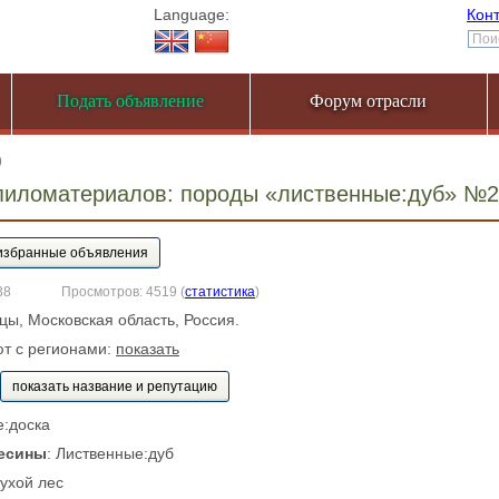
Language:
Кон
Подать объявление
Форум отрасли
9
пиломатериалов: породы «лиственные:дуб» №
38
Просмотров: 4519
(
статистика
)
цы, Московская область, Россия.
ют с регионами:
показать
показать название и репутацию
е:доска
есины
: Лиственные:дуб
Сухой лес