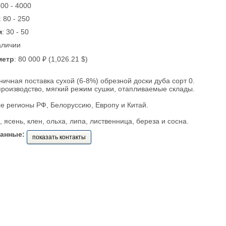
400 - 4000
: 80 - 250
м
: 30 - 50
аличии
метр
: 80 000 ₽ (1,026.21 $)
ничная поставка сухой (6-8%) обрезной доски дуба сорт 0.
роизводство, мягкий режим сушки, отапливаемые склады.
се регионы РФ, Белоруссию, Европу и Китай.
, ясень, клен, ольха, липа, лиственница, береза и сосна.
данные:
показать контакты