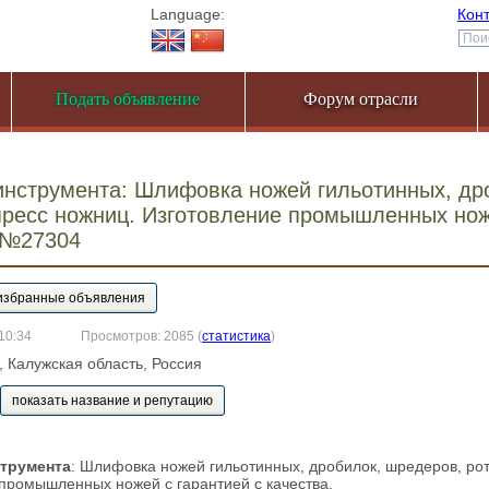
Language:
Кон
Подать объявление
Форум отрасли
нструмента: Шлифовка ножей гильотинных, др
пресс ножниц. Изготовление промышленных нож
 №27304
 10:34
Просмотров: 2085
(
статистика
)
а, Калужская область, Россия
показать название и репутацию
струмента
: Шлифовка ножей гильотинных, дробилок, шредеров, рот
промышленных ножей с гарантией с качества.