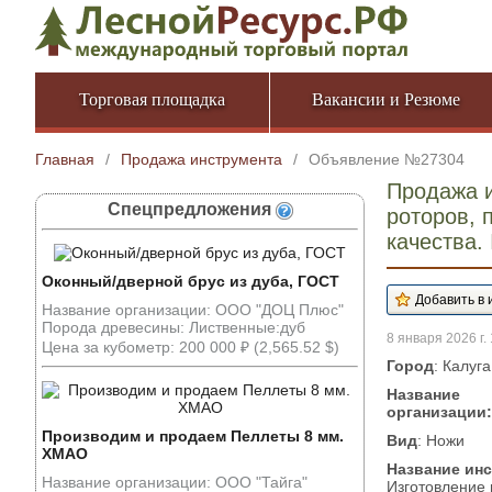
Торговая площадка
Вакансии и Резюме
Главная
/
Продажа инструмента
/
Объявление №27304
Продажа и
Спецпредложения
роторов, 
качества.
Оконный/дверной брус из дуба, ГОСТ
Название организации: ООО "ДОЦ Плюс"
Порода древесины: Лиственные:дуб
8 января 2026 г.
Цена за кубометр: 200 000 ₽ (2,565.52 $)
Город
: Калуг
Название
организации:
Производим и продаем Пеллеты 8 мм.
Вид
: Ножи
ХМАО
Название ин
Название организации: ООО "Тайга"
Изготовление 