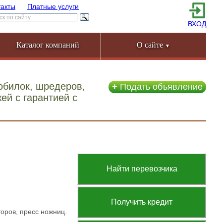
такты
Платные услуги
ВХОД
Каталог компаний
О сайте
▼
обилок, шредеров,
+
Подать объявление
ей с гарантией с
Найти перевозчика
Получить кредит
оров, пресс ножниц.