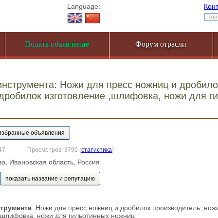
Language:
Кон
Подать объявление
Форум отрасли
нструмента: Ножи для пресс ножниц и дробило
дробилок изготовление ,шлифовка, ножи для г
47
Просмотров: 3790
(
статистика
)
во, Ивановская область, Россия
показать название и репутацию
струмента
: Ножи для пресс ножниц и дробилок производитель, нож
,шлифовка, ножи для гильотинных ножниц