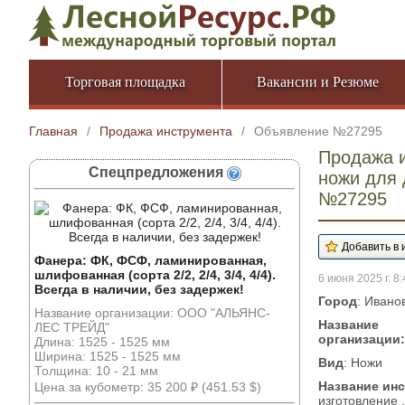
Торговая площадка
Вакансии и Резюме
Главная
/
Продажа инструмента
/
Объявление №27295
Продажа и
Спецпредложения
ножи для 
№27295
Фанера: ФК, ФСФ, ламинированная,
шлифованная (сорта 2/2, 2/4, 3/4, 4/4).
6 июня 2025 г. 8:
Всегда в наличии, без задержек!
Город
: Ивано
Название организации: ООО "АЛЬЯНС-
Название
ЛЕС ТРЕЙД"
организации:
Длина: 1525 - 1525 мм
Ширина: 1525 - 1525 мм
Вид
: Ножи
Толщина: 10 - 21 мм
Название ин
Цена за кубометр: 35 200 ₽ (451.53 $)
изготовление 