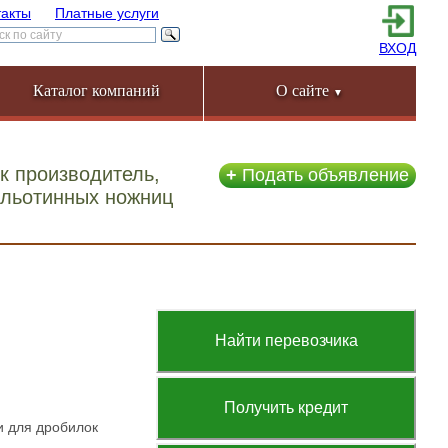
такты
Платные услуги
ВХОД
Каталог компаний
О сайте
▼
к производитель,
+
Подать объявление
ильотинных ножниц
Найти перевозчика
Получить кредит
и для дробилок