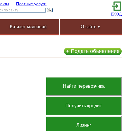
такты
Платные услуги
ВХОД
Каталог компаний
О сайте
▼
+
Подать объявление
Найти перевозчика
Получить кредит
Лизинг