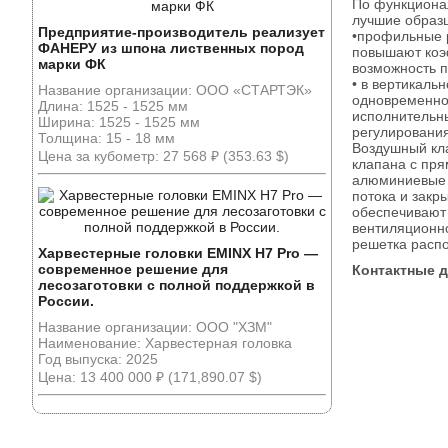
По функциона
лучшие образц
Предприятие-производитель реализует
•профильные 
ФАНЕРУ из шпона лиственных пород
повышают коэф
марки ФК
возможность п
• в вертикаль
Название организации: ООО «СТАРТЭК»
одновременно
Длина: 1525 - 1525 мм
исполнительны
Ширина: 1525 - 1525 мм
регулирования
Толщина: 15 - 18 мм
Воздушный кла
Цена за кубометр: 27 568 ₽ (353.63 $)
клапана с пря
алюминиевые 
потока и закр
обеспечивают 
вентиляционно
решетка распо
Харвестерные головки EMINX H7 Pro —
современное решение для
Контактные 
лесозаготовки с полной поддержкой в
России.
Название организации: ООО "ХЗМ"
Наименование: Харвестерная головка
Год выпуска: 2025
Цена: 13 400 000 ₽ (171,890.07 $)