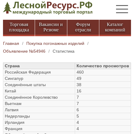
Торговая
Вакансии и
Форум
Каталог
площадка
Резюме
отрасли
компаний
Главная
/
Покупка погонажных изделий
/
Объявление №54946
/
Статистика
Страна
Количество просмотров
Российская Федерация
460
Сингапур
49
Соединённые штаты
38
Китай
16
Соединённое Королевство
7
Вьетнам
7
Латвия
6
Нидерланды
5
Ирландия
4
Франция
4