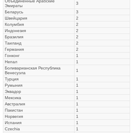
Объединённые Арабские
3
Эмираты
Беларусь
3
Швейцария
2
Колумбия
2
Индонезия
2
Бразилия
2
Таиланд
2
Германия
2
Гонконг
1
Непал
1
Боливарианская Республика
1
Венесуэла
Турция
1
Румыния
1
Эквадор
1
Мексика
1
Австралия
1
Пакистан
1
Норвегия
1
Испания
1
Czechia
1