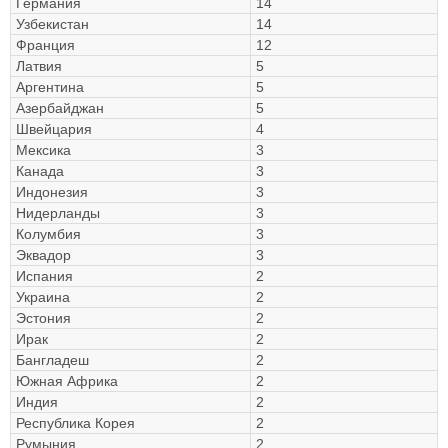
Германия
14
Узбекистан
14
Франция
12
Латвия
5
Аргентина
5
Азербайджан
5
Швейцария
4
Мексика
3
Канада
3
Индонезия
3
Нидерланды
3
Колумбия
3
Эквадор
3
Испания
2
Украина
2
Эстония
2
Ирак
2
Бангладеш
2
Южная Африка
2
Индия
2
Республика Корея
2
Румыния
2