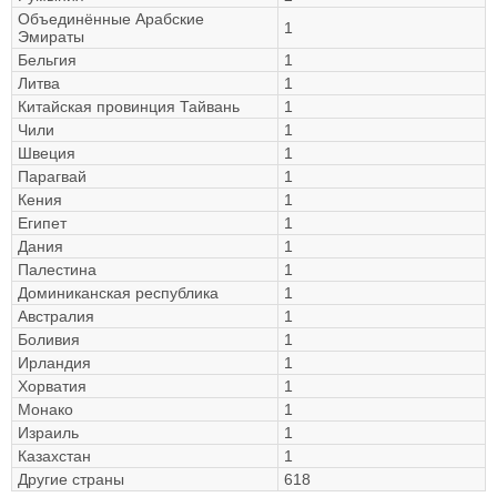
Объединённые Арабские
1
Эмираты
Бельгия
1
Литва
1
Китайская провинция Тайвань
1
Чили
1
Швеция
1
Парагвай
1
Кения
1
Египет
1
Дания
1
Палестина
1
Доминиканская республика
1
Австралия
1
Боливия
1
Ирландия
1
Хорватия
1
Монако
1
Израиль
1
Казахстан
1
Другие страны
618