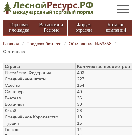
Торговая
Вакансии и
Форум
Каталог
площадка
Резюме
отрасли
компаний
Главная
/
Продажа бизнеса
/
Объявление №53858
/
Статистика
Страна
Количество просмотров
Российская Федерация
403
Соединённые штаты
227
Czechia
154
Сингапур
40
Вьетнам
36
Бразилия
30
Китай
26
Соединённое Королевство
19
Турция
15
Гонконг
14