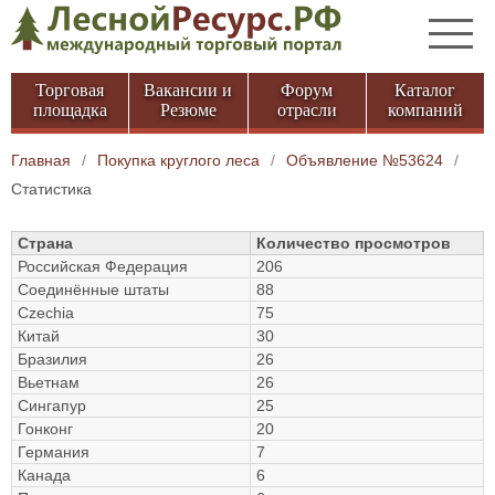
Торговая
Вакансии и
Форум
Каталог
площадка
Резюме
отрасли
компаний
Главная
/
Покупка круглого леса
/
Объявление №53624
/
Статистика
Страна
Количество просмотров
Российская Федерация
206
Соединённые штаты
88
Czechia
75
Китай
30
Бразилия
26
Вьетнам
26
Сингапур
25
Гонконг
20
Германия
7
Канада
6