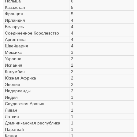
Польша
6
Казахстан
5
Франция
5
Ирландия
4
Беларусь
4
Соединённое Королевство
4
Аргентина
4
Швейцария
4
Мексика
3
Украина
2
Испания
2
Колумбия
2
Южная Африка
2
Япония
2
Нидерланды
2
Индия
1
Саудовская Аравия
1
Ливан
1
Латвия
1
Доминиканская республика
1
Парагвай
1
Кения
1