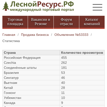
Торговая
Вакансии и
Форум
Каталог
площадка
Резюме
отрасли
компаний
Главная
/
Продажа бизнеса
/
Объявление №53333
/
Статистика
Страна
Количество просмотров
Российская Федерация
455
Czechia
262
Соединённые штаты
181
Бразилия
53
Сингапур
46
Вьетнам
40
Китай
28
Гонконг
11
Узбекистан
10
Канада
9