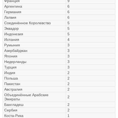
Франция
9
Аргентина
6
Германия
6
Латвия
6
Соединённое Королевство
5
Эквадор
5
Индонезия
5
Испания
4
Румыния
3
Азербайджан
3
Япония
3
Нидерланды
3
Турция
3
Индия
2
Польша
2
Пакистан
2
Австралия
2
Объединённые Арабские
2
Эмираты
Бангладеш
2
Сербия
2
Коста-Рика
1