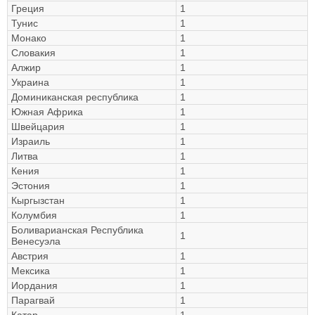
Греция
1
Тунис
1
Монако
1
Словакия
1
Алжир
1
Украина
1
Доминиканская республика
1
Южная Африка
1
Швейцария
1
Израиль
1
Литва
1
Кения
1
Эстония
1
Кыргызстан
1
Колумбия
1
Боливарианская Республика
1
Венесуэла
Австрия
1
Мексика
1
Иордания
1
Парагвай
1