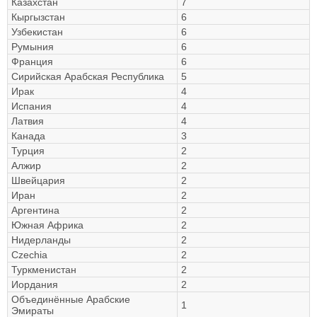
Казахстан
7
Кыргызстан
6
Узбекистан
6
Румыния
6
Франция
6
Сирийская Арабская Республика
5
Ирак
4
Испания
4
Латвия
4
Канада
3
Турция
2
Алжир
2
Швейцария
2
Иран
2
Аргентина
2
Южная Африка
2
Нидерланды
2
Czechia
2
Туркменистан
2
Иордания
2
Объединённые Арабские
1
Эмираты