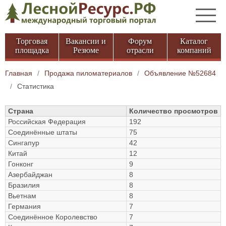
Торговая
Вакансии и
Форум
Каталог
площадка
Резюме
отрасли
компаний
Главная
/
Продажа пиломатериалов
/
Объявление №52684
/
Статистика
Страна
Количество просмотров
Российская Федерация
192
Соединённые штаты
75
Сингапур
42
Китай
12
Гонконг
9
Азербайджан
8
Бразилия
8
Вьетнам
8
Германия
7
Соединённое Королевство
7