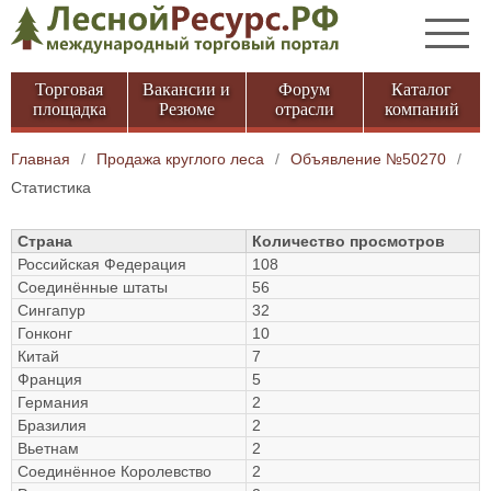
Торговая
Вакансии и
Форум
Каталог
площадка
Резюме
отрасли
компаний
Главная
/
Продажа круглого леса
/
Объявление №50270
/
Статистика
Страна
Количество просмотров
Российская Федерация
108
Соединённые штаты
56
Сингапур
32
Гонконг
10
Китай
7
Франция
5
Германия
2
Бразилия
2
Вьетнам
2
Соединённое Королевство
2