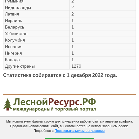
Румыния
2
Нидерланды
2
Латвия
2
Израиль
1
Беларусь
1
Узбекистан
1
Колумбия
1
Испания
1
Нигерия
1
Канада
1
Другие страны
1279
Статистика собирается c 1 декабря 2022 года.
Мы используем файлы cookie для улучшения работы сайта и анализа трафика.
Платные
Пользовательское
Контакты
Продолжая использовать сайт, вы соглашаетесь с использованием cookie.
услуги
соглашение
Подробнее в
Пользовательском соглашении
.
ЛеснойРесурс.рф в соцсетях: