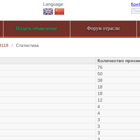
Language:
Кон
Подать объявление
Форум отрасли
9118
/
Статистика
Количество просм
76
50
38
18
18
12
4
4
3
3
3
3