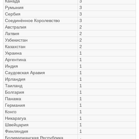
Канада
3
Румыния
3
Сербия
3
Соединённое Королевство
3
Австралия
2
Латвия
2
Узбекистан
2
Казахстан
2
Украина
1
Аргентина
1
Индия
1
Саудовская Аравия
1
Ирландия
1
Таиланд
1
Болгария
1
Панама
1
Германия
1
Конго
1
Никарагуа
1
Швейцария
1
Финляндия
1
Боливарианская Республика