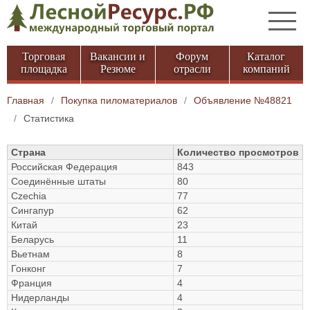
Торговая
Вакансии и
Форум
Каталог
площадка
Резюме
отрасли
компаний
Главная
/
Покупка пиломатериалов
/
Объявление №48821
/
Статистика
Страна
Количество просмотров
Российская Федерация
843
Соединённые штаты
80
Czechia
77
Сингапур
62
Китай
23
Беларусь
11
Вьетнам
8
Гонконг
7
Франция
4
Нидерланды
4