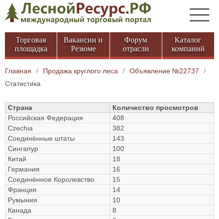
Торговая
Вакансии и
Форум
Каталог
площадка
Резюме
отрасли
компаний
Главная
/
Продажа круглого леса
/
Объявление №22737
/
Статистика
Страна
Количество просмотров
Российская Федерация
408
Czechia
382
Соединённые штаты
143
Сингапур
100
Китай
18
Германия
16
Соединённое Королевство
15
Франция
14
Румыния
10
Канада
8