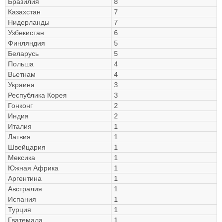
Бразилия
8
Казахстан
7
Нидерланды
7
Узбекистан
6
Финляндия
5
Беларусь
5
Польша
4
Вьетнам
4
Украина
3
Республика Корея
3
Гонконг
2
Индия
2
Италия
1
Латвия
1
Швейцария
1
Мексика
1
Южная Африка
1
Аргентина
1
Австралия
1
Испания
1
Турция
1
Гватемала
1